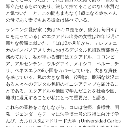
際立たせるものであり、決して捨てることのない本質だ
と気づいた」と、この間もまもなく1歳になる赤ちゃん
の母であり妻でもある彼女は述べている。
ランニング愛好家（夫は15キロ走るが、彼女は毎日8キ
ロを走っている）のエクアドル出身の女性は昨年12月に
新たな役職に就いた。「ほぼ2か月前から、テレフォニ
カのイスパノアメリカにおけるデジタル包摂政策部長を
務めており、私が率いる部門はエクアドル、コロンビ
ア、アルゼンチン、ウルグアイ、メキシコ、ペルー、チ
リ、ベネズエラの8か国をカバーしている。大きな責任
を感じている。私の大きな目的、役割は、脆弱な状況に
ある人々へのデジタル包摂のイニシアティブを届けるこ
とである。エクアドルや他国で学んだことを社会や国、
地域に還元することが私にとって重要だ」と語る。
これらの業務をこなしながら、コロは包摂、多様性、開
発、ジェンダーをテーマに法学博士号の取得に向けて学
んび、カルロス3世マドリード大学（Universidad Carlos