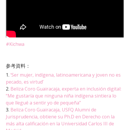
#Kichwa
参考資料：
1.
‘Ser mujer, indígena, latinoamericana y joven no es
pecado, es virtud’
2.
Beliza Coro Guairacaja, experta en inclusión digital:
“Me gustaría que ninguna niña indígena sintiera lo
que llegué a sentir yo de pequeña”
3.
Beliza Coro Guairacaja, USFQ Alumni de
Jurisprudencia, obtiene su Ph.D en Derecho con la
más alta calificación en la Universidad Carlos III de