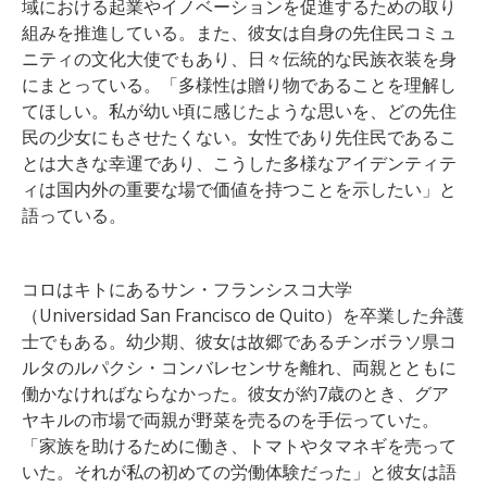
域における起業やイノベーションを促進するための取り
組みを推進している。また、彼女は自身の先住民コミュ
ニティの文化大使でもあり、日々伝統的な民族衣装を身
にまとっている。「多様性は贈り物であることを理解し
てほしい。私が幼い頃に感じたような思いを、どの先住
民の少女にもさせたくない。女性であり先住民であるこ
とは大きな幸運であり、こうした多様なアイデンティテ
ィは国内外の重要な場で価値を持つことを示したい」と
語っている。
コロはキトにあるサン・フランシスコ大学
（Universidad San Francisco de Quito）を卒業した弁護
士でもある。幼少期、彼女は故郷であるチンボラソ県コ
ルタのルパクシ・コンバレセンサを離れ、両親とともに
働かなければならなかった。彼女が約7歳のとき、グア
ヤキルの市場で両親が野菜を売るのを手伝っていた。
「家族を助けるために働き、トマトやタマネギを売って
いた。それが私の初めての労働体験だった」と彼女は語