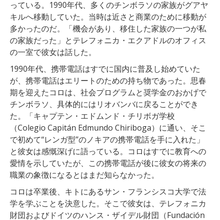
っている。1990年代、多くのチンボラソの家族がグアヤ
キルへ移動していた。当時は近さと商業のために移動が
多かったのだ。「機会があり、移住した家族の一つが私
の家族だった」とテレフォニカ・エクアドルのオフィス
の一室で彼女は話した。
1990年代、携帯電話はすでに国内に普及し始めていた
が、携帯電話はエリートのための持ち物であった。思春
期を迎えたコロは、社会プログラムと奨学金のおかげで
チンボラソ、具体的にはリオバンバに戻ることができ
た。「キャプテン・エドムンド・チリボガ学校
（Colegio Capitán Edmundo Chiriboga）に通い、そこ
で初めて“レンガ型”のノキアの携帯電話を手に入れた」
と彼女は感慨深げに語っている。コロはすでに教育への
愛情を示していたが、この携帯電話が後に彼女の将来の
職業の象徴になるとはまだ知らなかった。
コロは卒業後、キトにあるサン・フランシスコ大学で法
学を学ぶことを決意した。そこで彼女は、テレフォニカ
財団およびドイツのハンス・ザイデル財団（Fundación