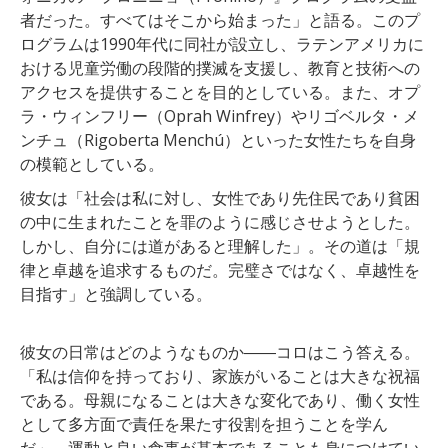
者だった。すべてはそこから始まった」と語る。このプ
ログラムは1990年代に同社が設立し、ラテンアメリカに
おける児童労働の段階的撲滅を支援し、教育と技術への
アクセスを提供することを目的としている。また、オプ
ラ・ウィンフリー（Oprah Winfrey）やリゴベルタ・メ
ンチュ（Rigoberta Menchú）といった女性たちを自身
の模範としている。
彼女は「社会は私に対し、女性であり先住民であり貧困
の中に生まれたことを罪のように感じさせようとした。
しかし、自分には道があると理解した」。その道は「規
律と卓越を追求するものだ。完璧さではなく、卓越性を
目指す」と強調している。
彼女の日常はどのようなものか――コロはこう答える。
「私は信仰を持っており、家族がいることは大きな祝福
である。母親になることは大きな変化であり、働く女性
として多方面で責任を果たす役割を担うことを学ん
だ」。運動と良い食事が基本であることも身につけてい