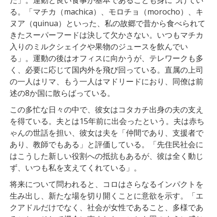
る。「マチカ（machica）、モロチョ（morocho）、キ
ヌア（quinua）といった、私の故郷で昔から食べられて
きたスーパーフードは決して欠かさない。いつもマチカ
入りのミルクシェイクや果物のジュースを飲んでい
る」。運動の後はオフィスに向かうが、テレワークも多
く、必要に応じて国内外を飛び回っている。直属の上司
の一人はリマ、もう一人はマドリードにおり、同僚は前
述の8か国に散らばっている。
この多忙な日々の中で、彼女はコタカチ出身の夫の支え
を得ている。夫とは15年前に出会ったという。夫は赤ち
ゃんの世話を担い、彼女は夫を「仲間であり、支援者で
あり、教師でもある」と評価している。「先住民社会に
はこうした新しい役割への抵抗もあるが、彼は全く動じ
ず、いつも私を支えてくれている」。
将来について問われると、コロはさらなるインパクトを
生み出し、新たな場を切り開くことに意欲を示す。「エ
クアドルだけでなく、社会が女性であること、多様であ