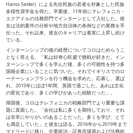
Hanss Seidel）による先住民族の若者を対象とした民族
多様性奨学金を得た。卒業後、11年前にテレフォニカ・
エクアドルの法務部門でインターンとして入社した。彼
女は法的案件の分析や地方自治体の条例などの業務を手
伝った。それ以来、彼女のキャリアは着実に上昇し続け
ている。
インターンシップの後の経歴についてコロはためらうこ
となく答える。「私は好奇心旺盛で挑戦が好きだ。イン
ターンシップで多くを学んだ後、多くの可能性を持つ多
国籍企業にいることに気づいた。それでイギリスでのロ
ーテーションプランを行う機会を求めた。応募し、選ば
れ、2015年にほぼ1年間、英国で過ごした。あれは文化
の変化であり、多くの学びがあった経験だった」。
帰国後、コロはテレフォニカの戦略部門でより重要な課
題に直面した。「会社は私に多くを期待しており、それ
は非常にやりがいのあることだった。多くを学び、とて
も満足していた」と彼女は語る。2016年から2019年まで
マドリードに移り、企業統治・証券市場局および法務総