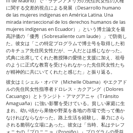
III de Madrid）で「ラテンアメリカの先住民女性の人権
に関する交差的視点による発展（Desarrollo humano
de las mujeres indígenas en América Latina. Una
mirada interseccional de los derechos humanos de las
mujeres indígenas en Ecuador）」という博士論文を最
高評価の「優秀（Sobresaliente cum laude）」で防衛し
た。彼女は「この特定プログラムで博士号を取得した初
のキチュア先住民女性だが、一人だとは感じなかった。
式典に出席してくれた教授陣の愛情と支援に加え、祖母
のように正式な教育を受けられなかった先住民女性たち
が精神的に共にいてくれたと感じた」と振り返る。
彼女はミシェル・オバマ（Michelle Obama）やエクアド
ルの先住民女性指導者ドロレス・カクアング（Dolores
Cacuango）とトランジト・アマグアニャ（Tránsito
Amaguaña）に強い影響を受けている。貧しい家庭に生
まれ、幼い頃から果物や野菜を各地の市場で売って働か
なければならなかった。路上生活を経験し、暴力にさら
される脆弱な立場にあった。彼女は「当時、私はテレフ
ォニカの『プロニニョ（Proniño）』プログラムの受益