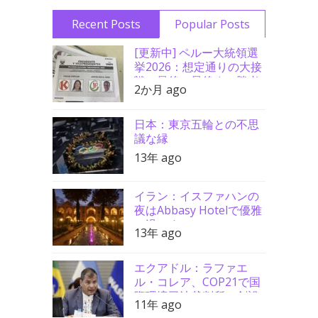
Recent Posts
Popular Posts
[更新中] ペルー大統領選
挙2026：想定通りの大接
戦、最後の最後まで勝者
2か月 ago
分からず
日本：東京五輪との不思
議な縁
13年 ago
イラン：イスファハンの
夜はAbbasy Hotelで優雅
に過ごす
13年 ago
エクアドル：ラファエ
ル・コレア、COP21で国
際環境司法裁判所の創設
11年 ago
を要請