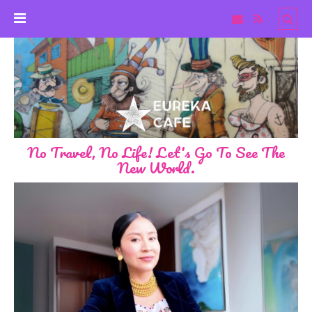
No Travel, No Life! Let's Go To See The
New World.