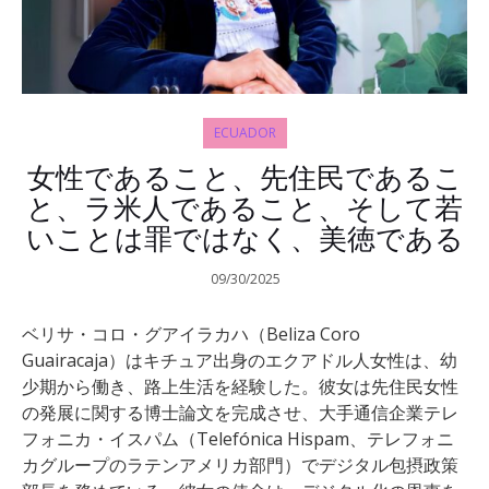
ECUADOR
女性であること、先住民であるこ
と、ラ米人であること、そして若
いことは罪ではなく、美徳である
09/30/2025
ベリサ・コロ・グアイラカハ（Beliza Coro
Guairacaja）はキチュア出身のエクアドル人女性は、幼
少期から働き、路上生活を経験した。彼女は先住民女性
の発展に関する博士論文を完成させ、大手通信企業テレ
フォニカ・イスパム（Telefónica Hispam、テレフォニ
カグループのラテンアメリカ部門）でデジタル包摂政策