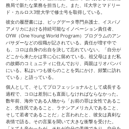
務局で新たな業務を担当した。また、IE大学とマドリー
ド・カルロス3世大学で修士号を取得している。
彼女の履歴書には、ビッグデータ専門弁護士、イスパノ
アメリカにおける持続可能なイノベーション責任者、
OYW（One Young World Program）プログラムのアン
バサダーなどの役職が記されている。責任が増す中で
も、コロは自身の出自を決して忘れていない。「自分が
どこから来たかは常に心に留めている。祖父母はまだ私
の故郷のコミュニティに住んでおり、両親はリオバンバ
にいる。私はいつも彼らのことを気にかけ、頻繁に訪れ
ている」と語っている。
個人として、そしてプロフェッショナルとして成長する
過程で、コロは差別にも直面しなければならなかった。
数年前、海外である人物から「お前の罪は女性であるこ
と、先住民であること、ラテンアメリカ人であること、
そして若者であることだ」と言われたと、彼女は真剣な
表情で語る。その言葉を聞いて大きな衝撃を受けた。
「とても辛かったが、それが自分の美徳であり、自分を