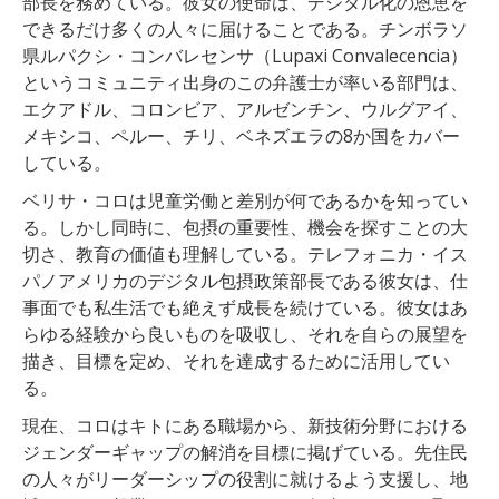
部長を務めている。彼女の使命は、デジタル化の恩恵を
できるだけ多くの人々に届けることである。チンボラソ
県ルパクシ・コンバレセンサ（Lupaxi Convalecencia）
というコミュニティ出身のこの弁護士が率いる部門は、
エクアドル、コロンビア、アルゼンチン、ウルグアイ、
メキシコ、ペルー、チリ、ベネズエラの8か国をカバー
している。
ベリサ・コロは児童労働と差別が何であるかを知ってい
る。しかし同時に、包摂の重要性、機会を探すことの大
切さ、教育の価値も理解している。テレフォニカ・イス
パノアメリカのデジタル包摂政策部長である彼女は、仕
事面でも私生活でも絶えず成長を続けている。彼女はあ
らゆる経験から良いものを吸収し、それを自らの展望を
描き、目標を定め、それを達成するために活用してい
る。
現在、コロはキトにある職場から、新技術分野における
ジェンダーギャップの解消を目標に掲げている。先住民
の人々がリーダーシップの役割に就けるよう支援し、地