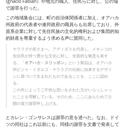
Ignacio Fabián）や地元の職人、住民らに対し、公の場
で謝罪を行った。
この地域集会には、町の自治体関係者に加え、オアハカ
州政府の代表者や連邦政府の職員らも出席しており、外
資系企業に対して先住民族の文化的権利および集団的知
的財産を尊重するよう求める声に賛同した。
ヤララグの皆さまへ。アディダスを代表し、メキシコの
先住民が持つ豊かな文化に対し、全面的な敬意を表す
る。「
オアハカ・スリッポン」
という製品は、オアハカ
州ビジャ・イダルゴ・ヤララグの伝統に由来するデザイ
ンに基づいて生まれたものであることを、ここに認め
る。
この件によってご不快な思いをされた方がいらっしゃっ
たことを理解している。そのため、ここにあらためて公
開の場で謝罪申し上げる。
とカレン・ゴンサレスは謝罪の意を述べた。なお、ドイ
ツの同社はこれ以前にも、同様の謝罪を文書で発表して