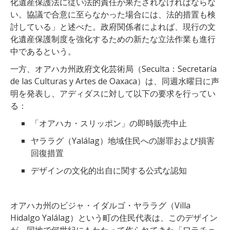
化遺産保護法に従い法的責任が果たされなければならな
い。協議で合意に至らなかった場合には、法的措置も検
討している」と述べた。政府関係者によれば、現行の文
化遺産保護制度を強化するための新たな立法作業も進行
中であるという。
一方、オアハカ州政府文化芸術局（Seculta：Secretaría
de las Culturas y Artes de Oaxaca）は、同週水曜日に声
明を発表し、アディダスに対して以下の要求を行ってい
る：
「オアハカ・スリッポン」の即時販売中止
ヤララグ（Yalálag）地域住民への謝罪および損害
回復措置
デザインの文化的出自に関する公式な認知
オアハカ州のビジャ・イダルゴ・ヤララグ（Villa
Hidalgo Yalálag）という町の住民代表は、このデザイン
が、同地で何世紀にもわたって作られてきた「ワラチェ