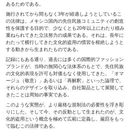
あるためである。
施行されてから間もなく3年が経過しようとしているこ
の法律は、メキシコ国内の先住民族コミュニティの創造
性を保護する目的で、少なくとも20年以上にわたり積み
重ねられてきた立法努力の成果である。それは、長年に
わたって横行してきた文化的盗用の慣習を根絶しようと
する動きから生まれたものである。
記録にもある通り、過去には多くの国際的ファッション
ブランドが、当時の無関心な法体系のもとで、先住民族
の文化的表現を許可も対価もなく使用してきた。「オマ
ージュ（敬意）」あるいは「再解釈」といった論理で、
それらのデザインを取り込み、自社製品として展開して
きたことは周知の事実である。
このような実態が、より厳格な規制法の必要性を浮き彫
りにした。そして今、その反動として生まれたのが、文
化的盗用という概念を極めて広範に定義し、厳罰をもっ
て臨むこの法律である。