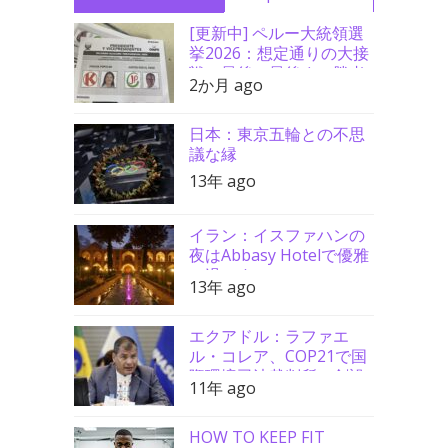
[更新中] ペルー大統領選
挙2026：想定通りの大接
戦、最後の最後まで勝者
2か月 ago
分からず
日本：東京五輪との不思
議な縁
13年 ago
イラン：イスファハンの
夜はAbbasy Hotelで優雅
に過ごす
13年 ago
エクアドル：ラファエ
ル・コレア、COP21で国
際環境司法裁判所の創設
11年 ago
を要請
HOW TO KEEP FIT