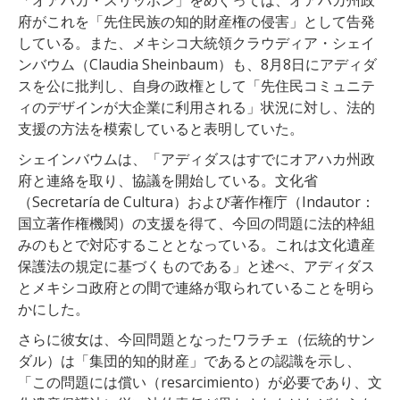
府がこれを「先住民族の知的財産権の侵害」として告発
している。また、メキシコ大統領クラウディア・シェイ
ンバウム（Claudia Sheinbaum）も、8月8日にアディダ
スを公に批判し、自身の政権として「先住民コミュニテ
ィのデザインが大企業に利用される」状況に対し、法的
支援の方法を模索していると表明していた。
シェインバウムは、「アディダスはすでにオアハカ州政
府と連絡を取り、協議を開始している。文化省
（Secretaría de Cultura）および著作権庁（Indautor：
国立著作権機関）の支援を得て、今回の問題に法的枠組
みのもとで対応することとなっている。これは文化遺産
保護法の規定に基づくものである」と述べ、アディダス
とメキシコ政府との間で連絡が取られていることを明ら
かにした。
さらに彼女は、今回問題となったワラチェ（伝統的サン
ダル）は「集団的知的財産」であるとの認識を示し、
「この問題には償い（resarcimiento）が必要であり、文