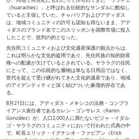
（huaraches）」と呼ばれる伝統的なサンダルに酷似し
ていると主張していた。チャバリアおよびアディダス
は、地域コミュニティの許可も認知も得ないまま、アデ
ィダスのブランド名でこのスリッポンを国際市場に投入
したことで、批判の的となった。
先住民コミュニティおよび文化遺産保護の観点からは、
これは明らかな文化的盗用であり、先住民族の知的財産
権への配慮が欠けているとされている。ヤララグの住民
にとって、この伝統的な履物は単なる日用品ではなく、
世代を超えて受け継がれてきた文化的遺産であり、地域
のアイデンティティと深く結びついた象徴的存在であ
る。
8月21日には、アディダス・メキシコの法務・コンプラ
イアンス責任者であるカレン・ゴンサレス（Karen
González）が、人口2,000人に満たないビジャ・イダル
ゴ・ヤララグのコミュニティにおいて行われた式典の中
で、町長エリック・イグナシオ・ファビアン（Erick