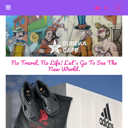
No Travel, No Life! Let's Go To See The
New World.