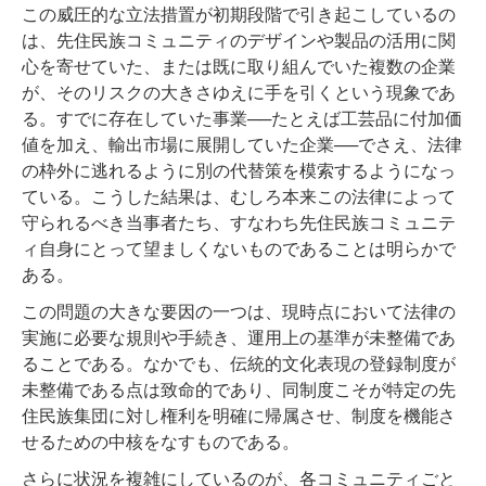
この威圧的な立法措置が初期段階で引き起こしているの
は、先住民族コミュニティのデザインや製品の活用に関
心を寄せていた、または既に取り組んでいた複数の企業
が、そのリスクの大きさゆえに手を引くという現象であ
る。すでに存在していた事業──たとえば工芸品に付加価
値を加え、輸出市場に展開していた企業──でさえ、法律
の枠外に逃れるように別の代替策を模索するようになっ
ている。こうした結果は、むしろ本来この法律によって
守られるべき当事者たち、すなわち先住民族コミュニテ
ィ自身にとって望ましくないものであることは明らかで
ある。
この問題の大きな要因の一つは、現時点において法律の
実施に必要な規則や手続き、運用上の基準が未整備であ
ることである。なかでも、伝統的文化表現の登録制度が
未整備である点は致命的であり、同制度こそが特定の先
住民族集団に対し権利を明確に帰属させ、制度を機能さ
せるための中核をなすものである。
さらに状況を複雑にしているのが、各コミュニティごと