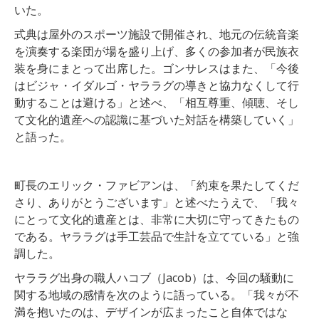
いた。
式典は屋外のスポーツ施設で開催され、地元の伝統音楽
を演奏する楽団が場を盛り上げ、多くの参加者が民族衣
装を身にまとって出席した。ゴンサレスはまた、「今後
はビジャ・イダルゴ・ヤララグの導きと協力なくして行
動することは避ける」と述べ、「相互尊重、傾聴、そし
て文化的遺産への認識に基づいた対話を構築していく」
と語った。
町長のエリック・ファビアンは、「約束を果たしてくだ
さり、ありがとうございます」と述べたうえで、「我々
にとって文化的遺産とは、非常に大切に守ってきたもの
である。ヤララグは手工芸品で生計を立てている」と強
調した。
ヤララグ出身の職人ハコブ（Jacob）は、今回の騒動に
関する地域の感情を次のように語っている。「我々が不
満を抱いたのは、デザインが広まったこと自体ではな