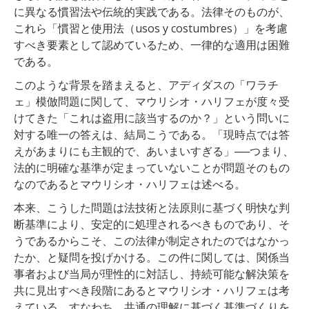
に異なる慣習法や伝統的実践である。法律そのものが、
これら「慣習と使用法（usos y costumbres）」を考慮
すべき要素として認めているため、一律的な適用は困難
である。
このような背景を踏まえると、アディダスの「ワラチ
ェ」模倣問題に関して、マウリシオ・ハリフェが度々受
けてきた「これは盗用に該当するのか？」という問いに
対する唯一の答えは、結局こうである。「現時点では答
えがあまりにも主観的で、あいまいすぎる」──つまり、
法的に明確な基準が定まっていないことが問題そのもの
なのであるとマウリシオ・ハリフェは述べる。
本来、こうした問題は法技術と法原則に基づく明快な判
断基準により、安定的に処理されるべきものであり、そ
うであるからこそ、この法律が制定されたのではなかっ
たか、と疑問を投げかける。この件に関しては、関係当
事者および当局が理性的に対話し、持続可能な解決策を
共に見出すべき段階にあるとマウリシオ・ハリフェは考
えている。すなわち、共通の理解に基づく基準づくりを