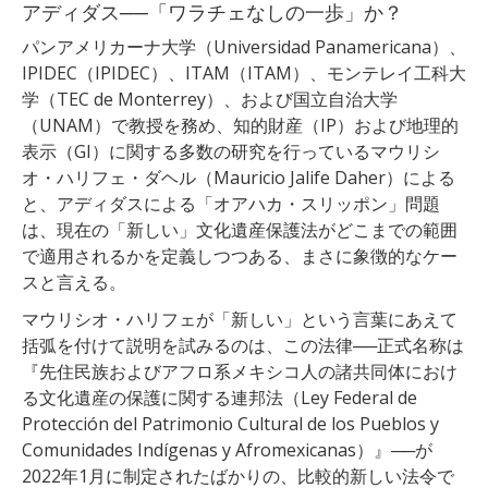
アディダス──「ワラチェなしの一歩」か？
パンアメリカーナ大学（Universidad Panamericana）、
IPIDEC（IPIDEC）、ITAM（ITAM）、モンテレイ工科大
学（TEC de Monterrey）、および国立自治大学
（UNAM）で教授を務め、知的財産（IP）および地理的
表示（GI）に関する多数の研究を行っているマウリシ
オ・ハリフェ・ダヘル（Mauricio Jalife Daher）による
と、アディダスによる「オアハカ・スリッポン」問題
は、現在の「新しい」文化遺産保護法がどこまでの範囲
で適用されるかを定義しつつある、まさに象徴的なケー
スと言える。
マウリシオ・ハリフェが「新しい」という言葉にあえて
括弧を付けて説明を試みるのは、この法律──正式名称は
『先住民族およびアフロ系メキシコ人の諸共同体におけ
る文化遺産の保護に関する連邦法（Ley Federal de
Protección del Patrimonio Cultural de los Pueblos y
Comunidades Indígenas y Afromexicanas）』──が
2022年1月に制定されたばかりの、比較的新しい法令で