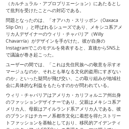
（カルチュラル・アプロプリエーション）にあたるとし
て批判を受けたことへの対応である。
問題となったのは、「オアハカ・スリッポン（Oaxaca
Slip On）」と呼ばれるシューズであり、メキシコ系アメ
リカ人デザイナーのウィリ・チャバリア（Willy
Chavarría）がデザインを手がけた。彼が自身の
Instagramでこのモデルを発表すると、直後からSNS上
で議論が巻き起こった。
ユーザーの間では、「これは先住民族への敬意を示すオ
マージュなのか、それとも単なる文化的盗用にすぎない
のか」といった疑問が飛び交い、この取り組みが地域社
会に具体的な利益をもたらすのかが問われている。
ウィリ・チャバリアはアメリカ・カリフォルニア州出身
のファッションデザイナーであり、父親はメキシコ系ア
メリカ人、母親はアイルランド系アメリカ人である。彼
のブランドはチカーノ系都市文化に着想を得たストリー
トファッションを基軸としており、移民的アイデンティ