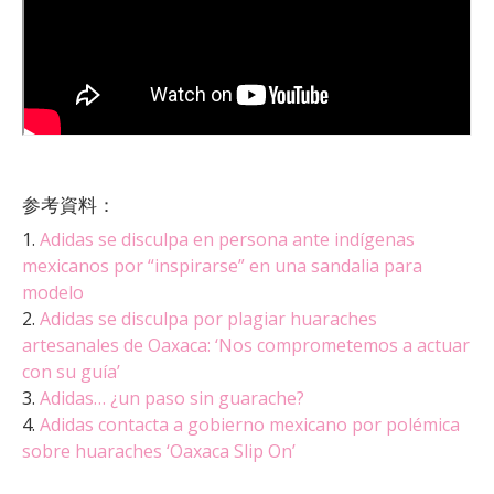
参考資料：
1.
Adidas se disculpa en persona ante indígenas
mexicanos por “inspirarse” en una sandalia para
modelo
2.
Adidas se disculpa por plagiar huaraches
artesanales de Oaxaca: ‘Nos comprometemos a actuar
con su guía’
3.
Adidas… ¿un paso sin guarache?
4.
Adidas contacta a gobierno mexicano por polémica
sobre huaraches ‘Oaxaca Slip On’