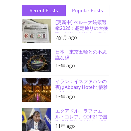
Recent Posts
Popular Posts
[更新中] ペルー大統領選
挙2026：想定通りの大接
戦、最後の最後まで勝者
2か月 ago
分からず
日本：東京五輪との不思
議な縁
13年 ago
イラン：イスファハンの
夜はAbbasy Hotelで優雅
に過ごす
13年 ago
エクアドル：ラファエ
ル・コレア、COP21で国
際環境司法裁判所の創設
11年 ago
を要請