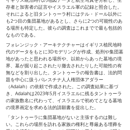
存者と加害者の証言やイスラエル軍の記録と照合した。
それによると旧タントゥーラ村にはテル・ドール以外に
も2つ目の集団墓地があるとし、さらに2つの可能性のあ
る場所も特定した。彼らの調査はこれまでで最も包括的
なものである。
フォレンジック・アーキテクチャーはイギリス植民地時
代のデータをもとに3Dモデリングが作成、処刑や集団墓
地があったと思われる場所や、以前からあった墓地の境
界、墓が掘り起こされたり撤去されたりした可能性の有
無などを割り出した。タントゥーラの報告書は、法的問
題を中心に扱うパレスチナ人人権団体アダラー
（Adalah）の依頼で作成された。この調査結果に基づ
き、Adalahは2023年5月イスラエルに残るタントゥーラ
の家族数名に代わって、イスラエルで初めてとなる墓地
の境界画定を求める法的請願書を提出した。
「タントゥーラに集団墓地がないと主張するのは難し
い。これらの場所を訪れる家族の権利と尊厳ある埋葬を