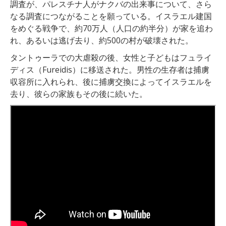
調査が、パレスチナ人がナクバの出来事について、さら
なる調査につながることを願っている。イスラエル建国
をめぐる戦争で、約70万人（人口の約半分）が家を追わ
れ、あるいは逃げ去り、約500の村が破壊された。
タントゥーラでの大虐殺の後、女性と子どもはフュライ
ディス（Fureidis）に移送された。男性の生存者は捕虜
収容所に入れられ、後に捕虜交換によってイスラエルを
去り、彼らの家族もその後に続いた。