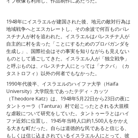
イブ映像も利用し、作品制作にあたった。
1948年にイスラエルが建国された後、地元の敵対行為は
地域戦争へとエスカレートし、その余波で何百ものパレ
スチナ人が村を追われた。イスラエルはパレスチナ人が
自主的に村を去った「ことにするためのプロパガンダを
生成し」、国際社会はその事実を知りながらも見えない
ものとして過ごしてきた。イスラエル人が「独立戦争」
と呼ぶものは、パレスチナ人にとっては「ナクバ」（カ
タストロフィ）以外の何者でもなかった。
1990年代後半、イスラエルのハイファ大学（Haifa
University）大学院生であったテディ・カッツ
（Theodore Katz）は、1948年5月22日から23日の夜に
タントゥーラ（Tantura）村で起こったとされる大規模
な虐殺について研究をしていた。タントゥーラとはハイ
ファ近郊に位置し、1945年当時人口約1,500人をかかえ
る大きな町だった。自らは道徳的な民であると信じる、
もしくは信じ込まされているイスラエル人にとって、彼