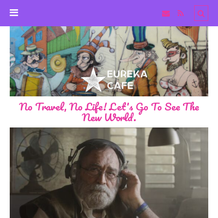
No Travel, No Life! Let's Go To See The
New World.