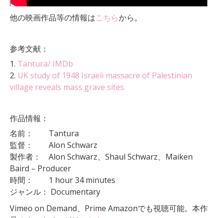
他の映画作品等の情報は
こちら
から。
参考文献：
1.
Tantura/ IMDb
2.
UK study of 1948 Israeli massacre of Palestinian
village reveals mass grave sites
作品情報：
名前： Tantura
監督： Alon Schwarz
製作者： Alon Schwarz、Shaul Schwarz、Maiken
Baird – Producer
時間： 1 hour 34 minutes
ジャンル： Documentary
Vimeo on Demand、Prime Amazonでも視聴可能。本作