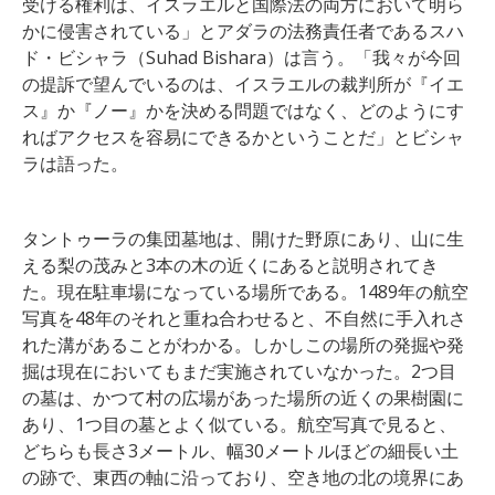
受ける権利は、イスラエルと国際法の両方において明ら
かに侵害されている」とアダラの法務責任者であるスハ
ド・ビシャラ（Suhad Bishara）は言う。「我々が今回
の提訴で望んでいるのは、イスラエルの裁判所が『イエ
ス』か『ノー』かを決める問題ではなく、どのようにす
ればアクセスを容易にできるかということだ」とビシャ
ラは語った。
タントゥーラの集団墓地は、開けた野原にあり、山に生
える梨の茂みと3本の木の近くにあると説明されてき
た。現在駐車場になっている場所である。1489年の航空
写真を48年のそれと重ね合わせると、不自然に手入れさ
れた溝があることがわかる。しかしこの場所の発掘や発
掘は現在においてもまだ実施されていなかった。2つ目
の墓は、かつて村の広場があった場所の近くの果樹園に
あり、1つ目の墓とよく似ている。航空写真で見ると、
どちらも長さ3メートル、幅30メートルほどの細長い土
の跡で、東西の軸に沿っており、空き地の北の境界にあ