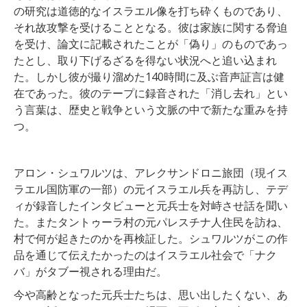
の研究は道徳的なイスラエル像を打ち砕くものであり、
それ故攻撃を受けることとなる。彼は家族に関する脅迫
を受け、論文に記載されたことが「偽り」のものであっ
たとし、取り下げるざるを得ない状況へと追い込まれ
た。しかし彼が撮り溜めた140時間に及ぶ音声証言は健
在であった。彼のテープに録音された「消し去れ」とい
う言葉は、歴史と戦争という文脈の中で新たな重みを持
つ。
アロン・シュワルツは、アレクサンドロニ旅団（現イス
ラエル国防軍の一部）の元イスラエル兵を再訪し、テデ
ィが録音したインタビューと元兵士を対峙させ話を聞い
た。またタントゥーラ村の元パレスチナ人住民を訪ね、
村で何が起きたのかを再検証した。シュワルツがこの作
品を通じて伝えたかったのはイスラエル社会で「ナク
バ」がタブー視される理由だ。
今や高齢となった元兵士たちは、思い出したくない、あ