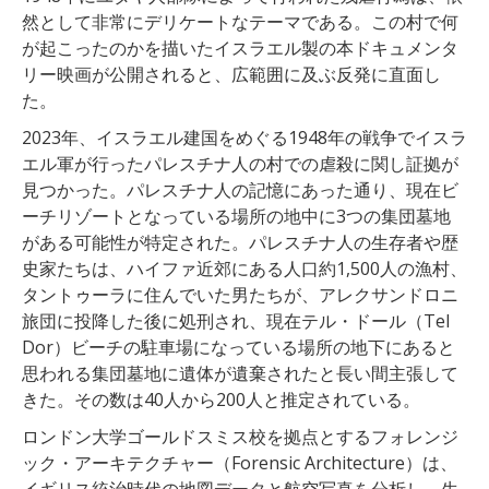
然として非常にデリケートなテーマである。この村で何
が起こったのかを描いたイスラエル製の本ドキュメンタ
リー映画が公開されると、広範囲に及ぶ反発に直面し
た。
2023年、イスラエル建国をめぐる1948年の戦争でイスラ
エル軍が行ったパレスチナ人の村での虐殺に関し証拠が
見つかった。パレスチナ人の記憶にあった通り、現在ビ
ーチリゾートとなっている場所の地中に3つの集団墓地
がある可能性が特定された。パレスチナ人の生存者や歴
史家たちは、ハイファ近郊にある人口約1,500人の漁村、
タントゥーラに住んでいた男たちが、アレクサンドロニ
旅団に投降した後に処刑され、現在テル・ドール（Tel
Dor）ビーチの駐車場になっている場所の地下にあると
思われる集団墓地に遺体が遺棄されたと長い間主張して
きた。その数は40人から200人と推定されている。
ロンドン大学ゴールドスミス校を拠点とするフォレンジ
ック・アーキテクチャー（Forensic Architecture）は、
イギリス統治時代の地図データと航空写真を分析し、生