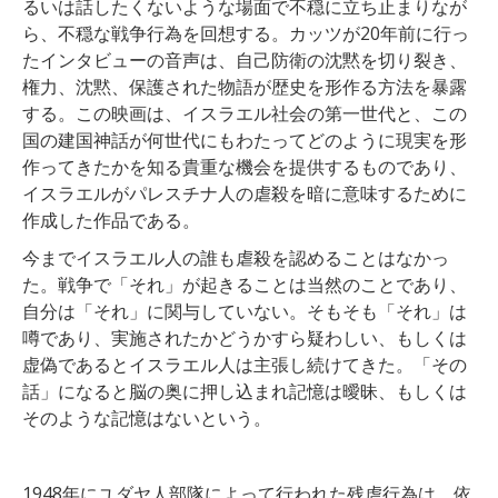
るいは話したくないような場面で不穏に立ち止まりなが
ら、不穏な戦争行為を回想する。カッツが20年前に行っ
たインタビューの音声は、自己防衛の沈黙を切り裂き、
権力、沈黙、保護された物語が歴史を形作る方法を暴露
する。この映画は、イスラエル社会の第一世代と、この
国の建国神話が何世代にもわたってどのように現実を形
作ってきたかを知る貴重な機会を提供するものであり、
イスラエルがパレスチナ人の虐殺を暗に意味するために
作成した作品である。
今までイスラエル人の誰も虐殺を認めることはなかっ
た。戦争で「それ」が起きることは当然のことであり、
自分は「それ」に関与していない。そもそも「それ」は
噂であり、実施されたかどうかすら疑わしい、もしくは
虚偽であるとイスラエル人は主張し続けてきた。「その
話」になると脳の奥に押し込まれ記憶は曖昧、もしくは
そのような記憶はないという。
1948年にユダヤ人部隊によって行われた残虐行為は、依