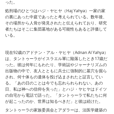
った。
処刑場のひとつはハジ・ヤヒヤ（Haj Yahya）一家の家
の裏にあった中庭であったと考えられている。数年後、
その場所から人骨が発見されたと伝えられており、研究
者たちはそこに集団墓地がある可能性もあると評価して
いる。
現在92歳のアドナン・アル・ヤヒヤ（Adnan Al Yahya）
は、タントゥーラがイスラエル軍に陥落したとき17歳だ
った。彼は何年にもわたり、学術誌やジャーナリズムの
出版物の中で、友人とともに兵士に強制的に墓穴を掘ら
され、何十体もの遺体を投げ込まされたと証言してい
る。「あの日のことは今でも忘れられられない。あの
日、私は神への信仰を失った」とハジ・ヤヒヤはドイツ
の自宅から電話で語った。「タントゥーラで私たちに何
が起こったのか、世界は知るべきだ」と彼は続けた。
タントゥーラの家族委員会とアダラーは、法医学建築の