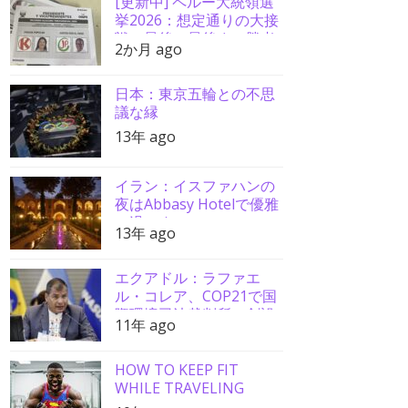
[更新中] ペルー大統領選
挙2026：想定通りの大接
戦、最後の最後まで勝者
2か月 ago
分からず
日本：東京五輪との不思
議な縁
13年 ago
イラン：イスファハンの
夜はAbbasy Hotelで優雅
に過ごす
13年 ago
エクアドル：ラファエ
ル・コレア、COP21で国
際環境司法裁判所の創設
11年 ago
を要請
HOW TO KEEP FIT
WHILE TRAVELING