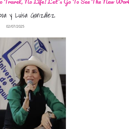
 Travel, No Life! Let's Go To See The New Wor
boa y Luisa González
02/07/2025