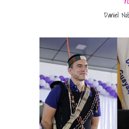
No
Daniel No