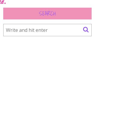
ld.
SEARCH