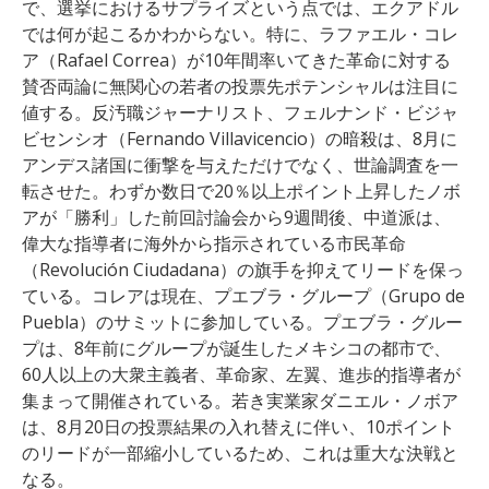
で、選挙におけるサプライズという点では、エクアドル
では何が起こるかわからない。特に、ラファエル・コレ
ア（Rafael Correa）が10年間率いてきた革命に対する
賛否両論に無関心の若者の投票先ポテンシャルは注目に
値する。反汚職ジャーナリスト、フェルナンド・ビジャ
ビセンシオ（Fernando Villavicencio）の暗殺は、8月に
アンデス諸国に衝撃を与えただけでなく、世論調査を一
転させた。わずか数日で20％以上ポイント上昇したノボ
アが「勝利」した前回討論会から9週間後、中道派は、
偉大な指導者に海外から指示されている市民革命
（Revolución Ciudadana）の旗手を抑えてリードを保っ
ている。コレアは現在、プエブラ・グループ（Grupo de
Puebla）のサミットに参加している。プエブラ・グルー
プは、8年前にグループが誕生したメキシコの都市で、
60人以上の大衆主義者、革命家、左翼、進歩的指導者が
集まって開催されている。若き実業家ダニエル・ノボア
は、8月20日の投票結果の入れ替えに伴い、10ポイント
のリードが一部縮小しているため、これは重大な決戦と
なる。