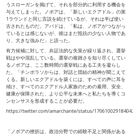
うスローガンを掲げて、それを部分的に利用する機会を
与えてしまった。ノボアは、「新しいエクアドル」の第
1ラウンドと同じ言説を続けているが、それは半ば使い
古されたものだ。アバドは、「私は、ノボアがつながっ
ているとは感じないが、彼はまだ抵抗の少ない人物であ
り、大きな強みだ」と語った。
有力候補に対して、弁証法的な失策が繰り返され、選挙
戦はやや混乱している。選挙の複雑さを知り尽くしてい
るノボアは、ここ数時間の選挙戦にある工夫を凝らし
た。「チンボラソからは、対話と団結の精神が聞こえて
くる。新しいエクアドルを築くには、すべての声に耳を
傾け、すべてのエクアドル人家族のための雇用、安全、
健康が保障された、より公平な未来へと私たちを導くコ
ンセンサスを形成することが必要だ。
https://twitter.com/amarchante/status/17061002918404
「ノボアの挫折は、政治分野での経験不足と関係がある