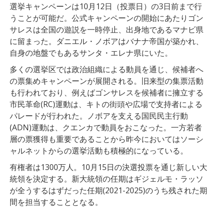
選挙キャンペーンは10月12日（投票日）の3日前まで行
うことが可能だ。公式キャンペーンの開始にあたりゴン
サレスは全国の遊説を一時停止、出身地であるマナビ県
に留まった。ダニエル・ノボアはバナナ帝国が築かれ、
自身の地盤でもあるサンタ・エレナ県にいた。
多くの選挙区では政治組織による動員を通じ、候補者へ
の票集めキャンペーンが展開される。旧来型の集票活動
も行われており、例えばゴンサレスを候補者に擁立する
市民革命(RC)運動は、キトの街頭や広場で支持者による
パレードが行われた。ノボアを支える国民民主行動
(ADN)運動は、クエンカで動員をおこなった。一方若者
層の票獲得も重要であることから昨今においてはソーシ
ャルネットからの選挙活動も積極的になっている。
有権者は1300万人。10月15日の決選投票を通じ新しい大
統領を決定する。新大統領の任期はギジェルモ・ラッソ
が全うするはずだった任期(2021-2025)のうち残された期
間を担当することとなる。