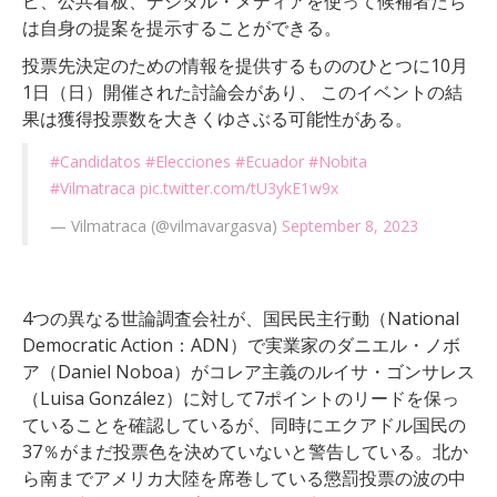
ビ、公共看板、デジタル・メディアを使って候補者たち
は自身の提案を提示することができる。
投票先決定のための情報を提供するもののひとつに10月
1日（日）開催された討論会があり、 このイベントの結
果は獲得投票数を大きくゆさぶる可能性がある。
#Candidatos
#Elecciones
#Ecuador
#Nobita
#Vilmatraca
pic.twitter.com/tU3ykE1w9x
— Vilmatraca (@vilmavargasva)
September 8, 2023
4つの異なる世論調査会社が、国民民主行動（National
Democratic Action：ADN）で実業家のダニエル・ノボ
ア（Daniel Noboa）がコレア主義のルイサ・ゴンサレス
（Luisa González）に対して7ポイントのリードを保っ
ていることを確認しているが、同時にエクアドル国民の
37％がまだ投票色を決めていないと警告している。北か
ら南までアメリカ大陸を席巻している懲罰投票の波の中