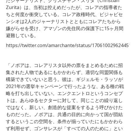
たジャーナリスト、クリスチャン・ズリタ（Christian
Zurita）は、当初は控えめだったが、コレアの指導者た
ちと何度か衝突している。コレア政権時代、ビジャビセ
ンシオは2人のジャーナリストとともにコレアたちから
嫌がらせを受け、アマゾンの先住民の保護下に15ヶ月間
避難している。
https://twitter.com/amarchante/status/17061002962445
「ノボアは、コレアリスタ以外の票をまとめるために招
集された人物であるにもかかわらず、適切な同盟関係も
構築できていないと思う。彼は、ギジェルモ・ラッソが
2021年の選挙キャンペーンで行ったような、ある種の戦
略を打ち出していない。エンクエントロというコンセプ
トは、あらゆるセクターに対して、同じことの繰り返し
ではなく、新しい、創造的な提案をするよう呼びかけた
ものだった。ノボアは、共通の目的に向かって国が団結
するというこの空間を、条件が揃っていたにもかかわら
ず利用せず、ゴンサレスが「すべての人のために」とい