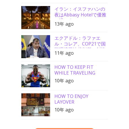
イラン：イスファハンの
夜はAbbasy Hotelで優雅
に過ごす
13年 ago
エクアドル：ラファエ
ル・コレア、COP21で国
際環境司法裁判所の創設
11年 ago
を要請
HOW TO KEEP FIT
WHILE TRAVELING
10年 ago
HOW TO ENJOY
LAYOVER
10年 ago