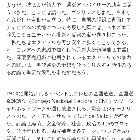
ようだ。彼はまだ新人で、選挙アドバイザーの助言に従
うべきだ」とレビは語った。ゴンサレスもまた、台本か
ら逸脱した言動が目立つ。特に、自国の問題に直面して
チャビズムの美徳について考察した際には、ベネズエラ
移民コミュニティから批判と反発の嵐が巻き起こった。
「私たちはエクアドルを再び安全に歩くことができる」
と、コレアへの忠誠で知られる元副大統領候補は主張し
た。麻薬密売組織に包囲されているエクアドルでの暴力
との闘いは、再び選挙の予想をひっくり返す可能性のあ
る討論で重要な役割を果たすだろう。
19:00に開始されるイベントはテレビの全国放送、全国選
挙評議会（Consejo Nacional Electoral：CNE）のソーシ
ャルネットワークを通じ放送される。司会はジャーナリ
ストのルース・デル・サルト（Ruth del Salto）が務め
た。討論は経済、安全保障、社会、政治の4つのブロッ
クに分け行われる。両候補者は各テーマについて2つの
質問に答え、それに対する反論や反対尋問を行う。討論