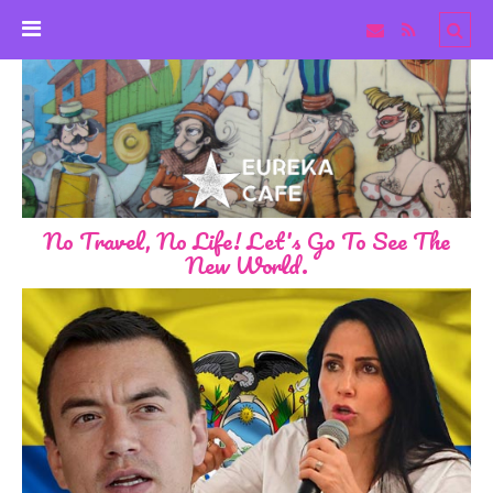
No Travel, No Life! Let's Go To See The
New World.