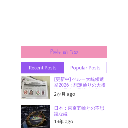
Posts on Tab
Recent Posts
Popular Posts
[更新中] ペルー大統領選
挙2026：想定通りの大接
戦、最後の最後まで勝者
2か月 ago
分からず
日本：東京五輪との不思
議な縁
13年 ago