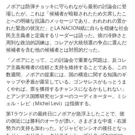
ノボアは防弾チョッキに守られながら最初の討論会に登
場したが、これは「候補者が暗殺されたため欠席したこ
とへの明確な抗議のメッセージであり、われわれの置か
れた緊急の状況だ」とLA NACION紙に自らを穏健な社会
民主主義者と定義するリーダーは語った。彼の冷静さと
周到な政治的訓練は、コレアが大統領選の争点に選んだ
候補者を含む他の候補者とは対照的だった。
「ノボアにとって、この討論会で重要な問題は、反コレ
ア主義有権者の信頼と支持を維持することである。この
数週間、ノボアの提案には、国の構造に関する知識のギ
ャップや矛盾が露呈している。ゴンサレスがもっとうま
くやれば、票を獲得するチャンスになるかもしれない」
とアンデス国際研究センターのコーディネーター、ミシ
ェル・レビ（Michel Levi）は指摘する。
第1ラウンドの最終日にノボアが急浮上したことで、彼
の側近には勝利のオーラが漂い、さまざまな中道・右派
勢力の支持も加わった。ビジャビセンシオの後任となっ