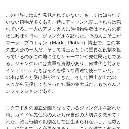
この世界にはまだ発見されていない、もしくは知られて
いない植物が多くある。特にアマゾン地帯にそれらは隠
れている。一人のアメリカ人民族植物学者はそれらの植
物に興味を持ち、ジャングルを訪れた。その人こそこが
マーク・プロトキン（Mark J. Plotkin）博士で、この本
の主人公の一人だ。そして博士とともに重要な役割を担
っているのがこの地に住むシャーマンや先住民たちであ
る。ジャングルには貴重な資源があり、何世代も前から
インディヘナたちはそれを様々な用途で使っていた。こ
の本は脈々と受け継がれてきた、そして博士が土地の
人々から伝授してもらった知識の集大成だ。もちろんノ
ンフィクションである。
エクアドルの国立公園となっているジャングルを訪れた
時、ガイドや先住民の人たちが自然の大切さを教えてく
れた。誰も植物や動物なしでは生きられないし、地球と
ともに生きていく必要があるとも。こんな誰でも知って