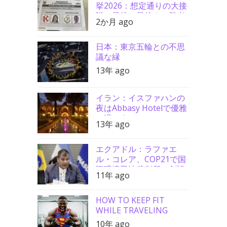
挙2026：想定通りの大接
戦、最後の最後まで勝者
2か月 ago
分からず
日本：東京五輪との不思
議な縁
13年 ago
イラン：イスファハンの
夜はAbbasy Hotelで優雅
に過ごす
13年 ago
エクアドル：ラファエ
ル・コレア、COP21で国
際環境司法裁判所の創設
11年 ago
を要請
HOW TO KEEP FIT
WHILE TRAVELING
10年 ago