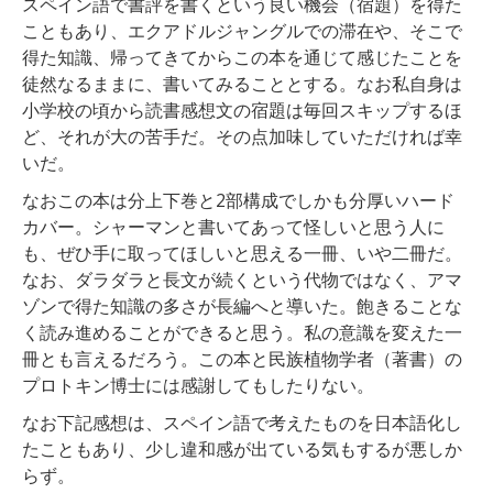
スペイン語で書評を書くという良い機会（宿題）を得た
こともあり、エクアドルジャングルでの滞在や、そこで
得た知識、帰ってきてからこの本を通じて感じたことを
徒然なるままに、書いてみることとする。なお私自身は
小学校の頃から読書感想文の宿題は毎回スキップするほ
ど、それが大の苦手だ。その点加味していただければ幸
いだ。
なおこの本は分上下巻と2部構成でしかも分厚いハード
カバー。シャーマンと書いてあって怪しいと思う人に
も、ぜひ手に取ってほしいと思える一冊、いや二冊だ。
なお、ダラダラと長文が続くという代物ではなく、アマ
ゾンで得た知識の多さが長編へと導いた。飽きることな
く読み進めることができると思う。私の意識を変えた一
冊とも言えるだろう。この本と民族植物学者（著書）の
プロトキン博士には感謝してもしたりない。
なお下記感想は、スペイン語で考えたものを日本語化し
たこともあり、少し違和感が出ている気もするが悪しか
らず。