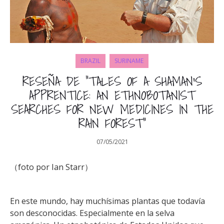
BRAZIL
SURINAME
RESEÑA DE “TALES OF A SHAMAN’S
APPRENTICE: AN ETHNOBOTANIST
SEARCHES FOR NEW MEDICINES IN THE
RAIN FOREST”
07/05/2021
（foto por Ian Starr）
En este mundo, hay muchísimas plantas que todavía
son desconocidas. Especialmente en la selva