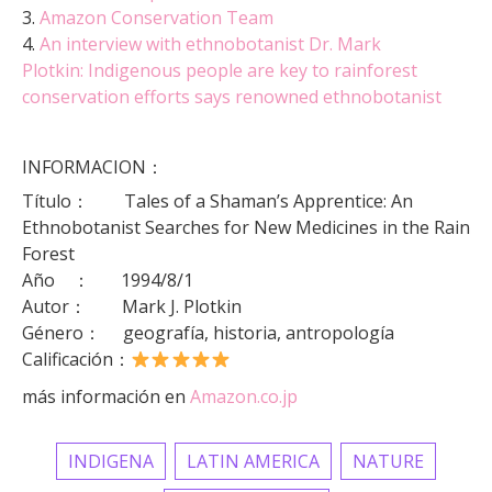
3.
Amazon Conservation Team
4.
An interview with ethnobotanist Dr. Mark
Plotkin: Indigenous people are key to rainforest
conservation efforts says renowned ethnobotanist
INFORMACION：
Título：
Tales of a Shaman’s Apprentice: An
Ethnobotanist Searches for New Medicines in the Rain
Forest
Año ： 1994/8/1
Autor： Mark J. Plotkin
Género： geografía, historia, antropología
Calificación：
más información en
Amazon.co.jp
INDIGENA
LATIN AMERICA
NATURE