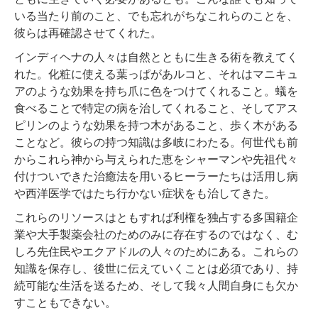
いる当たり前のこと、でも忘れがちなこれらのことを、
彼らは再確認させてくれた。
インディヘナの人々は自然とともに生きる術を教えてく
れた。化粧に使える葉っぱがあルコと、それはマニキュ
アのような効果を持ち爪に色をつけてくれること。蟻を
食べることで特定の病を治してくれること、そしてアス
ピリンのような効果を持つ木があること、歩く木がある
ことなど。彼らの持つ知識は多岐にわたる。何世代も前
からこれら神から与えられた恵をシャーマンや先祖代々
付けついできた治癒法を用いるヒーラーたちは活用し病
や西洋医学ではたち行かない症状をも治してきた。
これらのリソースはともすれば利権を独占する多国籍企
業や大手製薬会社のためのみに存在するのではなく、む
しろ先住民やエクアドルの人々のためにある。これらの
知識を保存し、後世に伝えていくことは必須であり、持
続可能な生活を送るため、そして我々人間自身にも欠か
すこともできない。