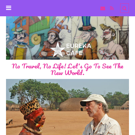
No Travel, No Life! Let's Go To See The
New World.