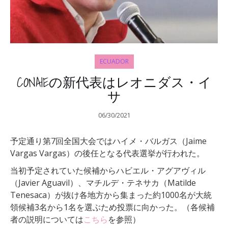
ECUADOR
CONAIEの新代表はレオニダス・イ
サ
06/30/2021
予定通り第7回全国大会ではハイメ・バルガス（Jaime
Vargas Vargas）の後任となる代表選挙が行われた。
当初予定されていた候補からハビエル・アグアヴィル
（Javier Aguavil）、マチルデ・テネサカ（Matilde
Tenesaca）が抜け各地方から集まった約1000名が大統
領候補3名から1名を選ぶため投票に向かった。（各候補
者の説明については
こちら
を参照）