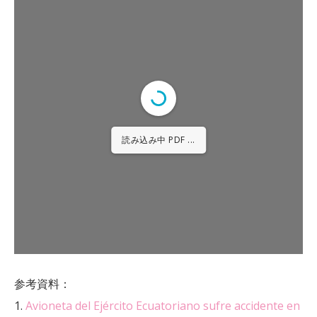
読み込み中 PDF 63% ...
参考資料：
1.
Avioneta del Ejército Ecuatoriano sufre accidente en