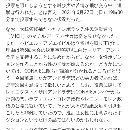
投票を阻止しようとする叫び声や苦情が飛び交う中、選
挙は行われた。とは言え、2021年6月27日（日）19時30
分まで投票すらできない状況だった。
なお、大統領候補だったチンボラソ先住民運動連合
（MICH）のマチルデ・テネサカは姿を見せなかった。
また、ハビエル・アグエイビルは立候補を取り下げた。
理由は第6回大会の決定事項実現に向けマリア・アンド
ラデを支持することに決めたからだ。なお、女性ポジシ
ョンを作ることから性の平等が始まるのか、どうかにつ
いては、CONAIEに限らず議論が分かれるところだと思
う。今回落選したがアンドラデほどの実力者であれば、
是非次回も頑張って欲しいと思う。なお、投票に際して
レオニダス・イザはアンドラデはCONAIEメンバーから
評判の悪いラファエル・コレア政権やレニン・モレノ政
権の公職に就いていて、それが人々の拒絶反応を引き起
こしたと非難していたので、混乱は女性に用意されたポ
ジションというだけの話ではないのかもしれない。
なお、サラヤク族のリーダーであるパトリシア・グアル