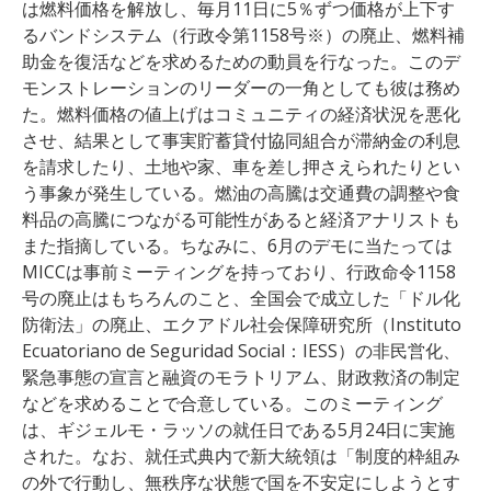
は燃料価格を解放し、毎月11日に5％ずつ価格が上下す
るバンドシステム（行政令第1158号※）の廃止、燃料補
助金を復活などを求めるための動員を行なった。このデ
モンストレーションのリーダーの一角としても彼は務め
た。燃料価格の値上げはコミュニティの経済状況を悪化
させ、結果として事実貯蓄貸付協同組合が滞納金の利息
を請求したり、土地や家、車を差し押さえられたりとい
う事象が発生している。燃油の高騰は交通費の調整や食
料品の高騰につながる可能性があると経済アナリストも
また指摘している。ちなみに、6月のデモに当たっては
MICCは事前ミーティングを持っており、行政命令1158
号の廃止はもちろんのこと、全国会で成立した「ドル化
防衛法」の廃止、エクアドル社会保障研究所（Instituto
Ecuatoriano de Seguridad Social：IESS）の非民営化、
緊急事態の宣言と融資のモラトリアム、財政救済の制定
などを求めることで合意している。このミーティング
は、ギジェルモ・ラッソの就任日である5月24日に実施
された。なお、就任式典内で新大統領は「制度的枠組み
の外で行動し、無秩序な状態で国を不安定にしようとす