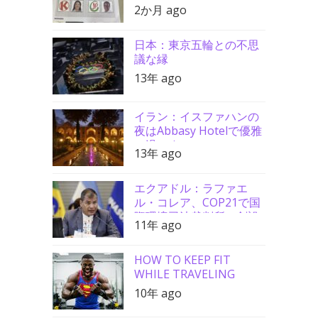
戦、最後の最後まで勝者
2か月 ago
分からず
日本：東京五輪との不思
議な縁
13年 ago
イラン：イスファハンの
夜はAbbasy Hotelで優雅
に過ごす
13年 ago
エクアドル：ラファエ
ル・コレア、COP21で国
際環境司法裁判所の創設
11年 ago
を要請
HOW TO KEEP FIT
WHILE TRAVELING
10年 ago