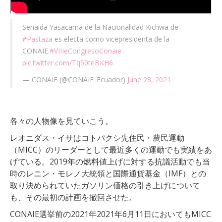
Senaida Yasacama de la Nacionalidad Kichwa de
#Pastaza
es electa como vicepresidenta de la
CONAIE.
#VIIIeCongresoConaie
pic.twitter.com/Tq50teBKH6
— CONAIE (@CONAIE_Ecuador)
June 28, 2021
各々の人物像を見ていこう。
レオニダス・イサはコトパクシ先住民・農民運動
（MICC）のリーダーとして最近多くの運動でも実績をあ
げている。2019年の燃料値上げに対する抗議活動でも当
時のレニン・モレノ大統領と国際通貨基金（IMF）との
取り決められていたガソリン価格の引き上げについて
も、その最初の計画を撤回させた。
CONAIE選挙前の2021年2021年6月11日においてもMICC