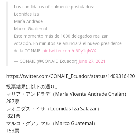
Los candidatos oficialmente postulados:
Leonidas Iza
María Andrade
Marco Guatemal
Este momento más de 1000 delegados realizan
votación. En minutos se anunciará el nuevo presidente
de la CONAIE.
pic.twitter.com/n6Py1qIvYX
— CONAIE (@CONAIE_Ecuador)
June 27, 2021
https://twitter.com/CONAIE_Ecuador/status/1409316420
投票結果は以下の通り。
マリア・アンドラデ（María Vicenta Andrade Chalán）
287票
レオニダス・イサ（Leonidas Iza Salazar）
821票
マルコ・グアテマル（Marco Guatemal）
153票