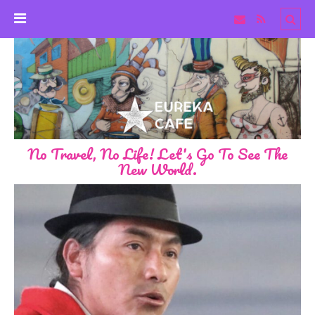
No Travel, No Life! Let's Go To See The
New World.