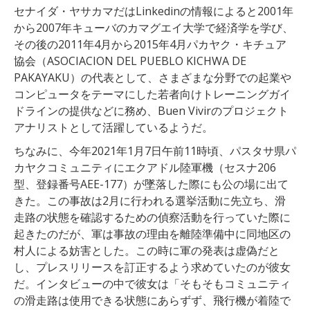
セナイダ・ヤサカマだはLinkedinの情報によると2001年
から2007年キューバのカマグエイ大学で経済学を学び、
その後の2011年4月から2015年4月パカヤク・キチュア
協会（ASOCIACION DEL PUEBLO KICHWA DE
PAKAYAKU）の代表として、さまざまな分野での起業や
コンピュータをテーマにした若者向けトレーニングガイ
ドラインの提供などに務め、Buen Vivirのプロジェクト
アナリストとして活躍しているようだ。
ちなみに、今年2021年1月7日午前11時頃、パスタサ県パ
カヤクコミュニティにエクアドル陸軍機（セスナ206
型、登録番号AEE-177）が墜落した際にも公の場に出て
きた。この事故は2月に行われる選挙活動に先立ち、滑
走路の状態を確認するための偵察活動を行っていた際に
起きたのだが、軍は事故の理由を離陸準備中に同地区の
村人による妨害とした。この時に軍の発表は虚偽だと
し、プレスリリースを訂正するよう求めていたのが彼女
だ。インタビューの中で彼女は「そもそもコミュニティ
の滑走路は使用できる状態にあらずず、飛行機が着陸で