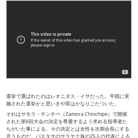
選挙で選ばれたのはレオニダス・イサだった。平穏に実
施された選挙かと思いきや実はかなりごたついた。
それはサモラ・チンチペ（Zamora Chinchipe）で開催
された第6回大会の決定を尊重するよう求める指導者た
ちがいた事による。その決定とは女性を次期会長にする
言うものだ。パスタサのサラヤク族の25人の代表による