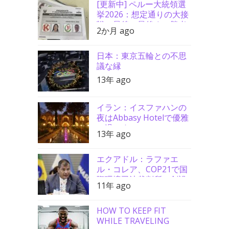
[更新中] ペルー大統領選
挙2026：想定通りの大接
戦、最後の最後まで勝者
2か月 ago
分からず
日本：東京五輪との不思
議な縁
13年 ago
イラン：イスファハンの
夜はAbbasy Hotelで優雅
に過ごす
13年 ago
エクアドル：ラファエ
ル・コレア、COP21で国
際環境司法裁判所の創設
11年 ago
を要請
HOW TO KEEP FIT
WHILE TRAVELING