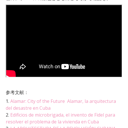
参考文献：
1.
Alamar: City of the Future
Alamar, la arquitectura
del desastre en Cuba
2.
Edificios de microbrigada, el invento de Fidel para
resolver el problema de la vivienda en Cuba