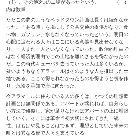
（1）、その他3つの工場があったという。 （ ）
内は数量
ただこの夢のようなベッドタウン計画は長くは続かなか
った。「ある時」を境にして公共交通の提供がなり、食
べ物、ガソリン、水もなくなっていったという。明日の
心配に追われる人々はここにいる意義を見出せなくな
り、一人また一人といなくなっていった。政治的理由で
はなく経済的理由でこの土地を離れざるを得なかったの
だ。この時代キューバを去っていった人は多くいるが、
疑いようもなくアラマールはそのような人を排出した土
地である。ここで得られなかったものを得ようと筏を作
り、危険を承知で海に向かった。
今アラマールに住んでいる人の多くは、かつての理想郷
計画とは無関係である。アパートが壊れれば、自分らし
い方法で修復し、家が足りなければアパートの上に増築
していく。そこには革命当初大切にされてきた「統一
性」はもはや見ることはできず、理想としていた未来の
町とは異なる形で人々を支えている。