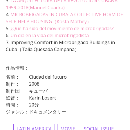
3.
LA ARQUITECTURA DE LA REVOLUCIÓN CUBANA
1959-2018(
Manuel Cuadra
)
4.
MICROBRIGADAS IN CUBA: A COLLECTIVE FORM OF
SELF-HELP HOUSING（Kosta Mathéy）
5.
¿Qué ha sido del movimiento de microbrigadas?
6.
Un día en la vida del microbrigadista
7. Improving Comfort in Microbrigada Buildings in
Cuba（Talia Quesada Campana）
作品情報：
名前： Ciudad del futuro
制作： 2008
制作国： キューバ
監督： Karin Losert
時間： 20分
ジャンル：ドキュメンタリー
LATIN AMERICA
MOVIE
SOCIAL ISSUE