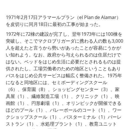
1971年2月17日アラマールプラン（el Plan de Alamar）
を皮切りに同月18日に最初の工事が始まった。
1972年に72棟の建設が完了し、翌年1973年には100棟を
突破し、そこでマクロブリガーダに携わる人の数も3,000
人を超えたと言うから勢いがあったことが容易にうかが
い知れよう。なお、政府から与えられるのは住居だけで
はない。ベッドをはじめ生活に必要だとされるものは提
供されたし、工場労働者のための地区ということもあり
バスをはじめ公共サービスは幅広く整備された。1975年
になると同地区には、セミボーディングスクール
（6）、保育園（8）、ショッピングセンター（3）、家
具屋（1）、繊維製造工場（1）、クリニック（1）、映
画館（1）、円形劇場（1）、オリンピックが開催できる
ほどのプール（1）、バレーボールのコート（1）、ワー
クショップスクール（1）、バスターミナル（1）バーレ
ストラン（1）、水処理プラント（1）、教育ユニット