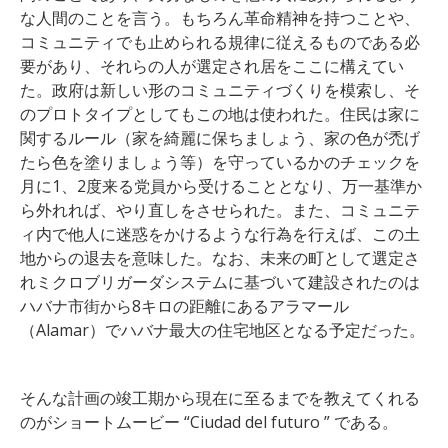
な人間のことを言う。もちろん革命精神を持つことや、
コミュニティでも止められる規律に従えるものである必
要があり、それらの人が選定され居をここに構えてい
た。政府は新しい形のコミュニティづくりを模索し、そ
のプロトタイプとしてもこの地は使われた。住民は家に
関するルール（家を綺麗に保ちましょう、家の色が禿げ
たら色を塗りましょう等）を守っているかのチェックを
月に1、2度来る党員から受けることとなり、万一基準か
ら外れれば、やり直しをさせられた。また、コミュニテ
ィ内で他人に迷惑をかけるような行為を行えば、この土
地からの退去を意味した。なお、未来の町として選定さ
れミクロブリガーダシステムに基づいて建設されたのは
ハバナ市街から8キロの距離にあるアラマール
（Alamar）でハバナ最大の住宅地区となる予定だった。
そんな計画の竣工期から現在に至るまでを教えてくれる
のがショートムービー “Ciudad del futuro ” である。