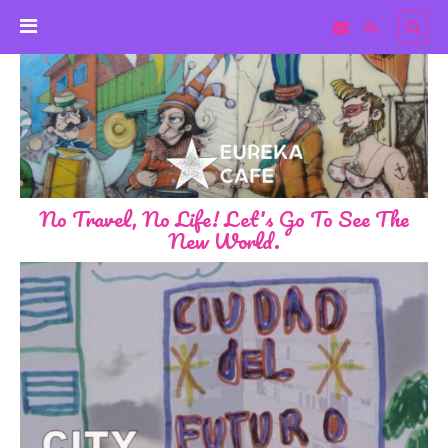
No Travel, No Life! Let's Go To See The
New World.