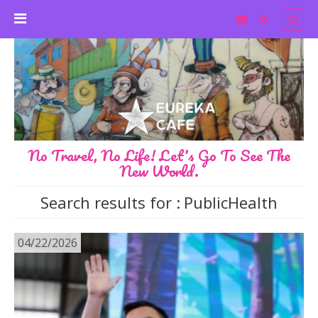
No Travel, No Life! Let's Go To See The
New World.
Search results for :
PublicHealth
04/22/2026