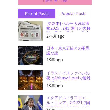
Recent Posts
Popular Posts
[更新中] ペルー大統領選
挙2026：想定通りの大接
戦、最後の最後まで勝者
2か月 ago
分からず
日本：東京五輪との不思
議な縁
13年 ago
イラン：イスファハンの
夜はAbbasy Hotelで優雅
に過ごす
13年 ago
エクアドル：ラファエ
ル・コレア、COP21で国
際環境司法裁判所の創設