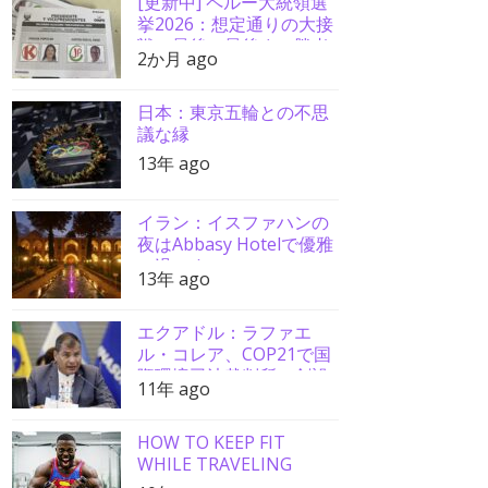
[更新中] ペルー大統領選
挙2026：想定通りの大接
戦、最後の最後まで勝者
2か月 ago
分からず
日本：東京五輪との不思
議な縁
13年 ago
イラン：イスファハンの
夜はAbbasy Hotelで優雅
に過ごす
13年 ago
エクアドル：ラファエ
ル・コレア、COP21で国
際環境司法裁判所の創設
11年 ago
を要請
HOW TO KEEP FIT
WHILE TRAVELING