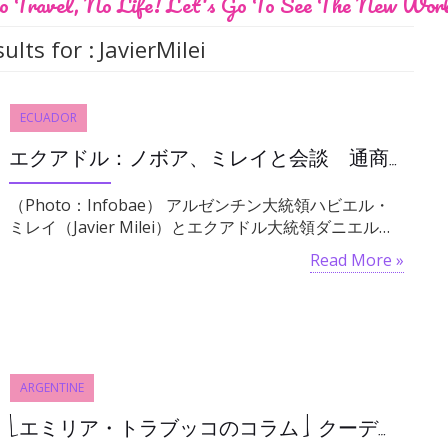
 Travel, No Life! Let's Go To See The New Wor
ults for :
JavierMilei
ECUADOR
エクアドル：ノボア、ミレイと会談 通商、司法、科学、安全保障、接続性の分野で6件の合意に署名
（Photo：Infobae） アルゼンチン大統領ハビエル・
ミレイ（Javier Milei）とエクアドル大統領ダニエル…
Read More »
ARGENTINE
[エミリア・トラブッコのコラム] クーデターから50年：「反逆」から「テロリズム」へ