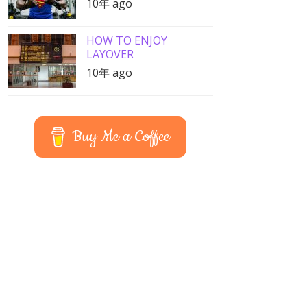
10年 ago
HOW TO ENJOY
LAYOVER
10年 ago
Buy Me a Coffee