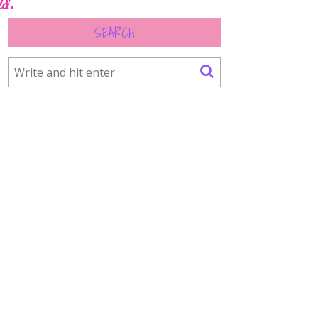
ld.
SEARCH