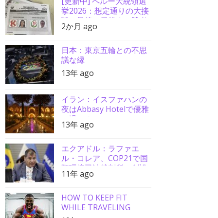
[更新中] ペルー大統領選
挙2026：想定通りの大接
戦、最後の最後まで勝者
2か月 ago
分からず
日本：東京五輪との不思
議な縁
13年 ago
イラン：イスファハンの
夜はAbbasy Hotelで優雅
に過ごす
13年 ago
エクアドル：ラファエ
ル・コレア、COP21で国
際環境司法裁判所の創設
11年 ago
を要請
HOW TO KEEP FIT
WHILE TRAVELING