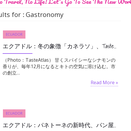
 Travel, No Life! Let's Go To See The New Wor
lts for :
Gastronomy
ECUADOR
エクアドル：冬の象徴「カネラソ」、TasteAtlas世界カクテルランキングで第10位
（Photo：TasteAtlas） 甘くスパイシーなシナモンの
香りが、毎年12月になるとキトの空気に溶け込む。市
の創立…
Read More »
ECUADOR
エクアドル：パネトーネの新時代、パン屋および食品業界の革新