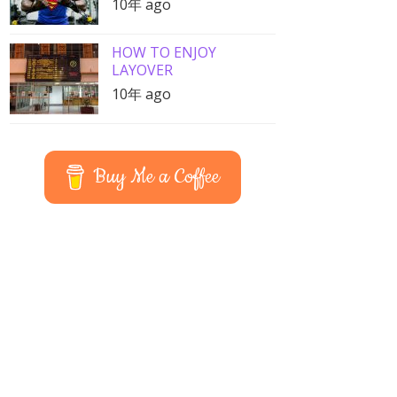
10年 ago
HOW TO ENJOY
LAYOVER
10年 ago
Buy Me a Coffee