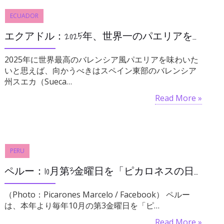
ECUADOR
エクアドル：2025年、世界一のパエリアを食べたければキトへ行け
2025年に世界最高のバレンシア風パエリアを味わいた
いと思えば、向かうべきはスペイン東部のバレンシア
州スエカ（Sueca…
Read More »
PERU
ペルー：10月第3金曜日を「ピカロネスの日」に、アイデンティティと農家の経済的活性化に向け
（Photo：Picarones Marcelo / Facebook） ペルー
は、本年より毎年10月の第3金曜日を「ピ…
Read More »