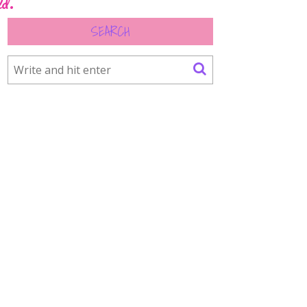
ld.
SEARCH