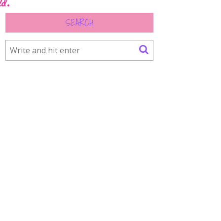
ld.
SEARCH