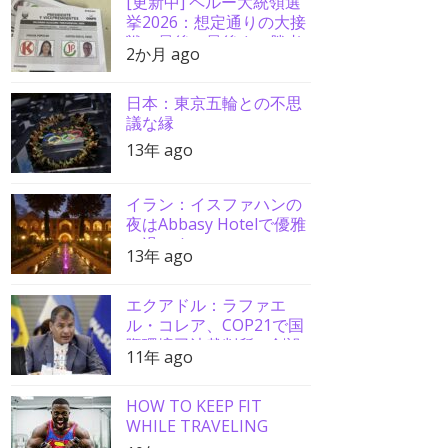
[更新中] ペルー大統領選
挙2026：想定通りの大接
戦、最後の最後まで勝者
2か月 ago
分からず
日本：東京五輪との不思
議な縁
13年 ago
イラン：イスファハンの
夜はAbbasy Hotelで優雅
に過ごす
13年 ago
エクアドル：ラファエ
ル・コレア、COP21で国
際環境司法裁判所の創設
11年 ago
を要請
HOW TO KEEP FIT
WHILE TRAVELING