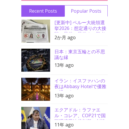
Recent Posts
Popular Posts
[更新中] ペルー大統領選
挙2026：想定通りの大接
戦、最後の最後まで勝者
2か月 ago
分からず
日本：東京五輪との不思
議な縁
13年 ago
イラン：イスファハンの
夜はAbbasy Hotelで優雅
に過ごす
13年 ago
エクアドル：ラファエ
ル・コレア、COP21で国
際環境司法裁判所の創設
11年 ago
を要請