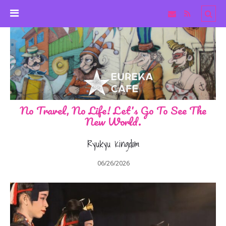
No Travel, No Life! Let's Go To See The
New World.
Ryukyu Kingdom
06/26/2026