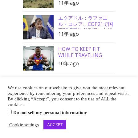
11年 ago
要請支持
エクアドル：ラファエ
ル・コレア、COP21で国
際環境司法裁判所の創設
11年 ago
を要請
HOW TO KEEP FIT
WHILE TRAVELING
10年 ago
We use cookies on our website to give you the most relevant
Buy Me a Coffee
experience by remembering your preferences and repeat visits.
By clicking “Accept”, you consent to the use of ALL the
cookies.
.
Do not sell my personal information
Copyright 2013-2026 EUREKA CAFE
Cookie settings
ACCEPT