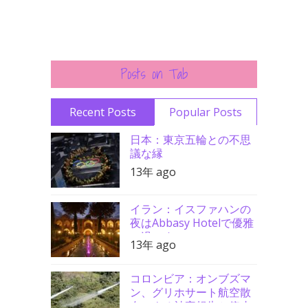
Posts on Tab
Recent Posts
Popular Posts
日本：東京五輪との不思
議な縁
13年 ago
イラン：イスファハンの
夜はAbbasy Hotelで優雅
に過ごす
13年 ago
コロンビア：オンブズマ
ン、グリホサート航空散
布による被害報告と停止